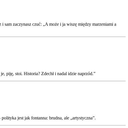
z i sam zaczynasz czuć: „A może i ja wiszę między marzeniami a
 piję, stoi. Historia? Zdechł i nadal idzie naprzód.”
lityka jest jak fontanna: brudna, ale „artystyczna”.