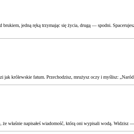
d brukiem, jedną ręką trzymając się życia, drugą — spodni. Spacerujes
jak królewskie fatum. Przechodzisz, mrużysz oczy i myślisz: „Naród je,
że właśnie napisałeś wiadomość, którą oni wypisali wodą. Widzisz — po