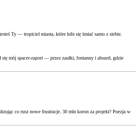
teś Ty — tropiciel miasta, które lubi się śmiać samo z siebie.
ię mój spacer-raport — przez zaułki, fontanny i absurd, gdzie
ując co rusz nowe frustracje. 30 mln koron za projekt? Poezja w