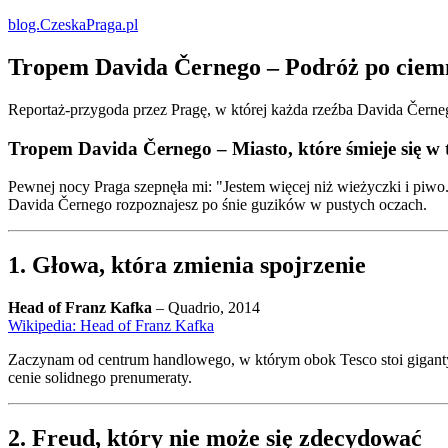
blog.CzeskaPraga.pl
Tropem Davida Černego – Podróż po ciemni
Reportaż-przygoda przez Pragę, w której każda rzeźba Davida Černego 
Tropem Davida Černego – Miasto, które śmieje się w 
Pewnej nocy Praga szepnęła mi: "Jestem więcej niż wieżyczki i piwo.
Davida Černego rozpoznajesz po śnie guzików w pustych oczach.
1. Głowa, która zmienia spojrzenie
Head of Franz Kafka
– Quadrio, 2014
Wikipedia: Head of Franz Kafka
Zaczynam od centrum handlowego, w którym obok Tesco stoi gigantyc
cenie solidnego prenumeraty.
2. Freud, który nie może się zdecydować