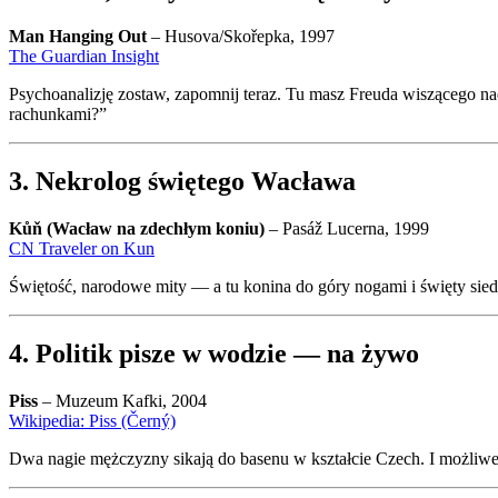
Man Hanging Out
– Husova/Skořepka, 1997
The Guardian Insight
Psychoanalizję zostaw, zapomnij teraz. Tu masz Freuda wiszącego na
rachunkami?”
3. Nekrolog świętego Wacława
Kůň (Wacław na zdechłym koniu)
– Pasáž Lucerna, 1999
CN Traveler on Kun
Świętość, narodowe mity — a tu konina do góry nogami i święty siedzi 
4. Politik pisze w wodzie — na żywo
Piss
– Muzeum Kafki, 2004
Wikipedia: Piss (Černý)
Dwa nagie mężczyzny sikają do basenu w kształcie Czech. I możliwe, 