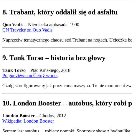
8. Trabant, który oddalił się od asfaltu
Quo Vadis
– Niemiecka ambasada, 1990
CN Traveler on Quo Vadis
Naprzeciw tematycznego chaosu stoi Trabant na nogach. Ucieczka bez
9. Tank Torso – historia bez głowy
Tank Torso
– Plac Kinskiego, 2018
Pragueviews on Černý works
Czołg skonfigurowany jak porzucona maszyna. To nie monument zwyci
10. London Booster – autobus, który robi
London Booster
– Chodov, 2012
Wikipedia: London Booster
Sercem jest autobus… robiący pompki. Sportowy show z hydrauliką.