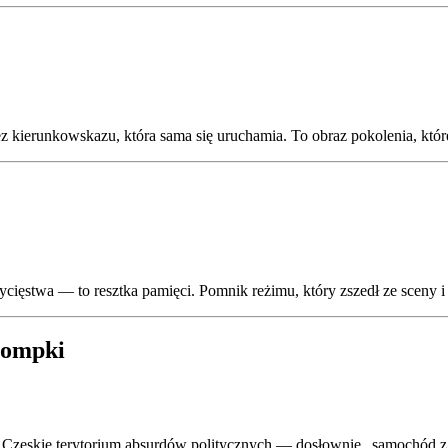
 kierunkowskazu, która sama się uruchamia. To obraz pokolenia, które 
ęstwa — to resztka pamięci. Pomnik reżimu, który zszedł ze sceny i
 pompki
 Czeskie terytorium absurdów politycznych — dosłownie „samochód z 