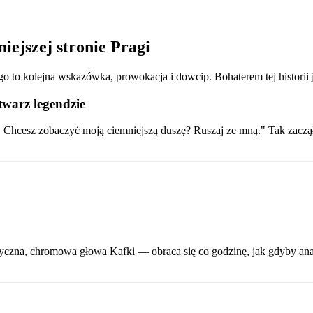
ejszej stronie Pragi
to kolejna wskazówka, prowokacja i dowcip. Bohaterem tej historii jes
twarz legendzie
 Chcesz zobaczyć moją ciemniejszą duszę? Ruszaj ze mną." Tak zaczął s
zna, chromowa głowa Kafki — obraca się co godzinę, jak gdyby analiz