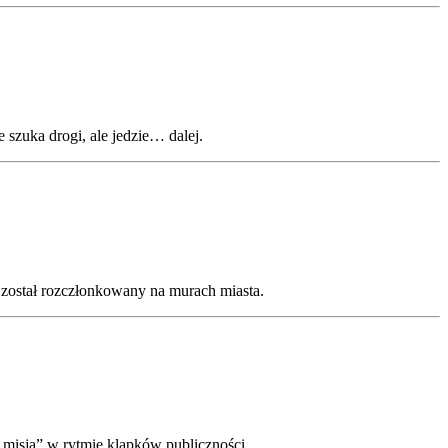
szuka drogi, ale jedzie… dalej.
 został rozczłonkowany na murach miasta.
misją” w rytmie klapków publiczności.