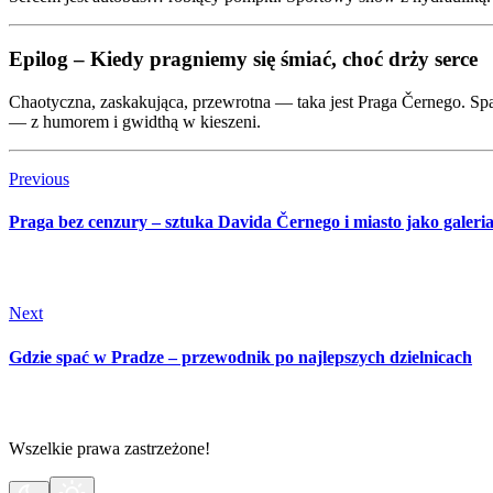
Epilog – Kiedy pragniemy się śmiać, choć drży serce
Chaotyczna, zaskakująca, przewrotna — taka jest Praga Černego. Spac
— z humorem i gwidthą w kieszeni.
Previous
Praga bez cenzury – sztuka Davida Černego i miasto jako galeria
Next
Gdzie spać w Pradze – przewodnik po najlepszych dzielnicach
Wszelkie prawa zastrzeżone!