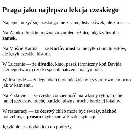
Praga jako najlepsza lekcja czeskiego
Najlepiej uczyć się czeskiego nie z samej listy słówek, ale z miasta.
Na Zamku Praskim można zrozumieć różnicę między
hrad
a
zámek
.
Na Moście Karola — że
Karlův most
to nie tylko tłum turystów,
ale język czeskiej historii.
W Lucernie — że
divadlo
, kino, pasaż i ironiczny koń Davida
Černego tworzą czeski sposób patrzenia na symbole.
W Josefovie — że legenda o Golemie żyje w języku równie mocno
jak w kamieniu.
Na Žižkovie — że czeska codzienność ma własny rytm, trochę
mniej grzeczny, trochę bardziej piwny, trochę bardziej lokalny.
W restauracji — że
čerstvý
chleb może być świeży,
záchod
potrzebny, a
prosím
użyteczne w każdej sytuacji.
Język nie jest dodatkiem do podróży.