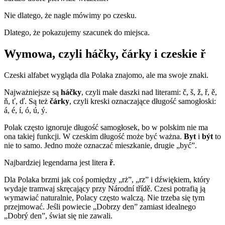
Nie dlatego, że nagle mówimy po czesku.
Dlatego, że pokazujemy szacunek do miejsca.
Wymowa, czyli háčky, čárky i czeskie ř
Czeski alfabet wygląda dla Polaka znajomo, ale ma swoje znaki.
Najważniejsze są
háčky
, czyli małe daszki nad literami: č, š, ž, ř, ě,
ň, ť, ď. Są też
čárky
, czyli kreski oznaczające długość samogłoski:
á, é, í, ó, ú, ý.
Polak często ignoruje długość samogłosek, bo w polskim nie ma
ona takiej funkcji. W czeskim długość może być ważna.
Byt
i
být
to
nie to samo. Jedno może oznaczać mieszkanie, drugie „być”.
Najbardziej legendarna jest litera
ř
.
Dla Polaka brzmi jak coś pomiędzy „rż”, „rz” i dźwiękiem, który
wydaje tramwaj skręcający przy Národní třídě. Czesi potrafią ją
wymawiać naturalnie, Polacy często walczą. Nie trzeba się tym
przejmować. Jeśli powiecie „Dobrzy den” zamiast idealnego
„Dobrý den”, świat się nie zawali.