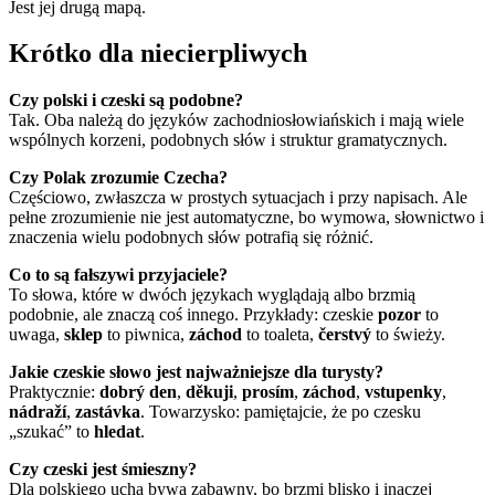
Jest jej drugą mapą.
Krótko dla niecierpliwych
Czy polski i czeski są podobne?
Tak. Oba należą do języków zachodniosłowiańskich i mają wiele
wspólnych korzeni, podobnych słów i struktur gramatycznych.
Czy Polak zrozumie Czecha?
Częściowo, zwłaszcza w prostych sytuacjach i przy napisach. Ale
pełne zrozumienie nie jest automatyczne, bo wymowa, słownictwo i
znaczenia wielu podobnych słów potrafią się różnić.
Co to są fałszywi przyjaciele?
To słowa, które w dwóch językach wyglądają albo brzmią
podobnie, ale znaczą coś innego. Przykłady: czeskie
pozor
to
uwaga,
sklep
to piwnica,
záchod
to toaleta,
čerstvý
to świeży.
Jakie czeskie słowo jest najważniejsze dla turysty?
Praktycznie:
dobrý den
,
děkuji
,
prosím
,
záchod
,
vstupenky
,
nádraží
,
zastávka
. Towarzysko: pamiętajcie, że po czesku
„szukać” to
hledat
.
Czy czeski jest śmieszny?
Dla polskiego ucha bywa zabawny, bo brzmi blisko i inaczej