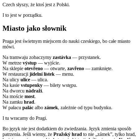
Czech słyszy, że ktoś jest z Polski.
I to jest w porządku.
Miasto jako słownik
Praga jest świetnym miejscem do nauki czeskiego, bo całe miasto
mówi.
Na tramwaju zobaczymy
zastávka
— przystanek.
W metrze
výstup
— wyjście.
Na sklepie
otevřeno
— otwarte,
zavřeno
— zamknięte.
W restauracji
jídelní lístek
— menu.
Na ulicy
ulice
— ulica.
Na kasie
vstupenky
— bilety wstępu.
Na dworcu
nádraží
.
Na moście
most
.
Na zamku
hrad
.
W pałacu
palác
albo
zámek
, zależnie od typu budynku.
I tu wracamy do Pragi.
Bo język nie jest dodatkiem do zwiedzania. Język zmienia sposób
patrzenia. Jeśli wiemy, że
Pražský hrad
to nie „zámek”, tylko hrad,