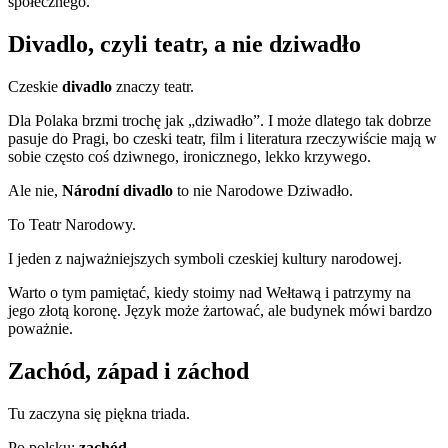
społecznego.
Divadlo, czyli teatr, a nie dziwadło
Czeskie
divadlo
znaczy teatr.
Dla Polaka brzmi trochę jak „dziwadło”. I może dlatego tak dobrze
pasuje do Pragi, bo czeski teatr, film i literatura rzeczywiście mają w
sobie często coś dziwnego, ironicznego, lekko krzywego.
Ale nie,
Národní divadlo
to nie Narodowe Dziwadło.
To Teatr Narodowy.
I jeden z najważniejszych symboli czeskiej kultury narodowej.
Warto o tym pamiętać, kiedy stoimy nad Wełtawą i patrzymy na
jego złotą koronę. Język może żartować, ale budynek mówi bardzo
poważnie.
Zachód, západ i záchod
Tu zaczyna się piękna triada.
Po polsku:
zachód
.