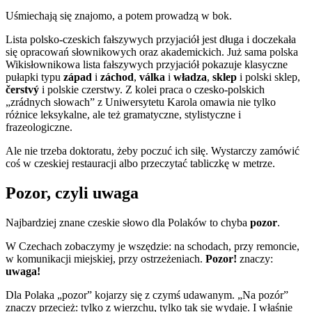
Uśmiechają się znajomo, a potem prowadzą w bok.
Lista polsko-czeskich fałszywych przyjaciół jest długa i doczekała
się opracowań słownikowych oraz akademickich. Już sama polska
Wikisłownikowa lista fałszywych przyjaciół pokazuje klasyczne
pułapki typu
západ
i
záchod
,
válka
i
władza
,
sklep
i polski sklep,
čerstvý
i polskie czerstwy. Z kolei praca o czesko-polskich
„zrádnych słowach” z Uniwersytetu Karola omawia nie tylko
różnice leksykalne, ale też gramatyczne, stylistyczne i
frazeologiczne.
Ale nie trzeba doktoratu, żeby poczuć ich siłę. Wystarczy zamówić
coś w czeskiej restauracji albo przeczytać tabliczkę w metrze.
Pozor, czyli uwaga
Najbardziej znane czeskie słowo dla Polaków to chyba
pozor
.
W Czechach zobaczymy je wszędzie: na schodach, przy remoncie,
w komunikacji miejskiej, przy ostrzeżeniach.
Pozor!
znaczy:
uwaga!
Dla Polaka „pozor” kojarzy się z czymś udawanym. „Na pozór”
znaczy przecież: tylko z wierzchu, tylko tak się wydaje. I właśnie