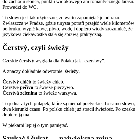
do zachodu słońca, punktu widokowego ani romantycznego tarasu.
Prowadzi do WC.
To słowo jest tak użyteczne, że warto zapamiętać je od razu.
Zwłaszcza w Pradze, gdzie turysta potrafi przejść wiele kilometrów
po bruku, wypić kawę, piwo, wodę i dopiero wtedy zrozumieć, że
językowa ciekawostka stała się sprawą praktyczną.
Čerstvý, czyli świeży
Czeskie
čerstvý
wygląda dla Polaka jak „czerstwy”.
A znaczy dokładnie odwrotnie:
świeży
.
Čerstvý chléb
to świeży chleb.
Čerstvé pečivo
to świeże pieczywo.
Čerstvá zelenina
to świeże warzywa.
To jedna z tych pułapek, które są niemal poetyckie. To samo słowo,
dwa kierunki czasu. Po polsku chleb już stracił świeżość. Po czesku
dopiero ją ma.
W piekarni lepiej o tym pamiętać.
Szukać i šukat — największa mina