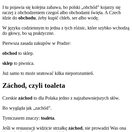
I tu pojawia się kolejna zabawa, bo polski „obchód” kojarzy się
raczej z obchodzeniem czegoś albo obchodami święta. A Czech
idzie do
obchodu
, żeby kupić chleb, ser albo wodę.
W języku codziennym to jedna z tych różnic, które szybko wchodzą
do głowy, bo są praktyczne.
Pierwsza zasada zakupów w Pradze:
obchod
to sklep.
sklep
to piwnica.
Już samo to może uratować kilka nieporozumień.
Záchod, czyli toaleta
Czeskie
záchod
to dla Polaka jedno z najzabawniejszych słów.
Bo wygląda jak „zachód”.
Tymczasem znaczy:
toaleta
.
Jeśli w restauracji widzicie strzałkę
záchod
, nie prowadzi Was ona