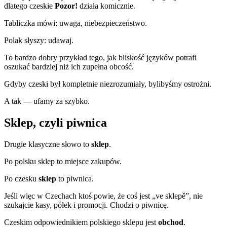
dlatego czeskie
Pozor!
działa komicznie.
Tabliczka mówi: uwaga, niebezpieczeństwo.
Polak słyszy: udawaj.
To bardzo dobry przykład tego, jak bliskość języków potrafi
oszukać bardziej niż ich zupełna obcość.
Gdyby czeski był kompletnie niezrozumiały, bylibyśmy ostrożni.
A tak — ufamy za szybko.
Sklep, czyli piwnica
Drugie klasyczne słowo to
sklep
.
Po polsku sklep to miejsce zakupów.
Po czesku
sklep
to piwnica.
Jeśli więc w Czechach ktoś powie, że coś jest „ve sklepě”, nie
szukajcie kasy, półek i promocji. Chodzi o piwnicę.
Czeskim odpowiednikiem polskiego sklepu jest
obchod
.