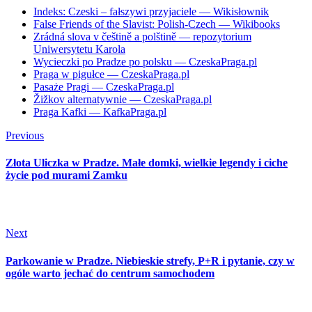
Indeks: Czeski – fałszywi przyjaciele — Wikisłownik
False Friends of the Slavist: Polish-Czech — Wikibooks
Zrádná slova v češtině a polštině — repozytorium
Uniwersytetu Karola
Wycieczki po Pradze po polsku — CzeskaPraga.pl
Praga w pigułce — CzeskaPraga.pl
Pasaże Pragi — CzeskaPraga.pl
Žižkov alternatywnie — CzeskaPraga.pl
Praga Kafki — KafkaPraga.pl
Previous
Złota Uliczka w Pradze. Małe domki, wielkie legendy i ciche
życie pod murami Zamku
Next
Parkowanie w Pradze. Niebieskie strefy, P+R i pytanie, czy w
ogóle warto jechać do centrum samochodem