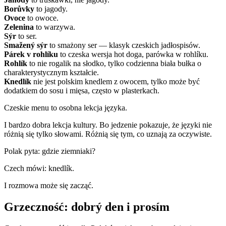
Borůvky
to jagody.
Ovoce
to owoce.
Zelenina
to warzywa.
Sýr
to ser.
Smažený sýr
to smażony ser — klasyk czeskich jadłospisów.
Párek v rohlíku
to czeska wersja hot doga, parówka w rohlíku.
Rohlík
to nie rogalik na słodko, tylko codzienna biała bułka o
charakterystycznym kształcie.
Knedlík
nie jest polskim knedlem z owocem, tylko może być
dodatkiem do sosu i mięsa, często w plasterkach.
Czeskie menu to osobna lekcja języka.
I bardzo dobra lekcja kultury. Bo jedzenie pokazuje, że języki nie
różnią się tylko słowami. Różnią się tym, co uznają za oczywiste.
Polak pyta: gdzie ziemniaki?
Czech mówi: knedlík.
I rozmowa może się zacząć.
Grzeczność: dobrý den i prosím