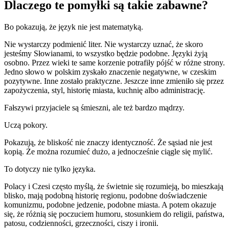
Dlaczego te pomyłki są takie zabawne?
Bo pokazują, że język nie jest matematyką.
Nie wystarczy podmienić liter. Nie wystarczy uznać, że skoro
jesteśmy Słowianami, to wszystko będzie podobne. Języki żyją
osobno. Przez wieki te same korzenie potrafiły pójść w różne strony.
Jedno słowo w polskim zyskało znaczenie negatywne, w czeskim
pozytywne. Inne zostało praktyczne. Jeszcze inne zmieniło się przez
zapożyczenia, styl, historię miasta, kuchnię albo administrację.
Fałszywi przyjaciele są śmieszni, ale też bardzo mądrzy.
Uczą pokory.
Pokazują, że bliskość nie znaczy identyczność. Że sąsiad nie jest
kopią. Że można rozumieć dużo, a jednocześnie ciągle się mylić.
To dotyczy nie tylko języka.
Polacy i Czesi często myślą, że świetnie się rozumieją, bo mieszkają
blisko, mają podobną historię regionu, podobne doświadczenie
komunizmu, podobne jedzenie, podobne miasta. A potem okazuje
się, że różnią się poczuciem humoru, stosunkiem do religii, państwa,
patosu, codzienności, grzeczności, ciszy i ironii.