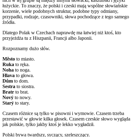
nich w tej grupie są między innymi słowacki, kaszubski i języki
łużyckie. To znaczy, że polski i czeski mają wspólne słowiańskie
korzenie, wiele podobnych struktur, podobne typy odmiany,
przypadki, rodzaje, czasowniki, słowa pochodzące z tego samego
źródła.
Dlatego Polak w Czechach naprawdę ma łatwiej niż ktoś, kto
przyjeżdża tu z Hiszpanii, Francji albo Japonii.
Rozpoznamy dużo słów.
Město
to miasto.
Ruka
to ręka.
Noha
to noga.
Hlava
to głowa.
Dům
to dom.
Sestra
to siostra.
Bratr
to brat.
Nový
to nowy.
Starý
to stary.
Czasem różnice są tylko w pisowni i wymowie. Czasem trzeba
przestawić w głowie kilka głosek. Czasem czeskie słowo wygląda
jak polskie, tylko jakby ktoś je lekko wygładził.
Polski bywa twardszy, syczący, szeleszczący.