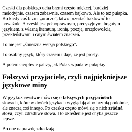
Czeski dla polskiego ucha brzmi często miękcej, bardziej
melodyjnie, czasem zabawnie, czasem bajkowo. Ale to też pułapka.
Bo kiedy coś brzmi „uroczo”, łatwo przestać traktować to
poważnie. A czeski jest pełnoprawnym, precyzyjnym, bogatym
językiem, z własną literaturą, ironią, poezją, urzędowością,
przekleństwami i całym światem znaczeń.
To nie jest „śmieszna wersja polskiego”.
To osobny język, który czasem udaje, że jest prosty.
A potem cierpliwie patrzy, jak Polak wpada w pułapkę.
Fałszywi przyjaciele, czyli najpiękniejsze
językowe miny
W językoznawstwie mówi się o
fałszywych przyjaciołach
—
słowach, które w dwóch językach wyglądają albo brzmią podobnie,
ale znaczą coś innego. Po czesku często mówi się o nich
zrádná
slova
, czyli zdradliwe słowa. I to określenie jest chyba jeszcze
lepsze.
Bo one naprawdę zdradzają.