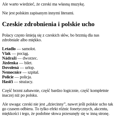
Ale warto wiedzieć, że czeski ma własną muzykę.
Nie jest polskim zapisanym innymi literami.
Czeskie zdrobnienia i polskie ucho
Polacy często śmieją się z czeskich słów, bo brzmią dla nas
zdrobniale albo miękko.
Letadlo
— samolot.
Vlak
— pociąg.
Nádraží
— dworzec.
Jízdenka
— bilet.
Dovolená
— urlop.
Nemocnice
— szpital.
Policie
— policja.
Hasiči
— strażacy.
Część brzmi zabawnie, część bardzo logicznie, część kompletnie
inaczej niż po polsku.
Ale uwaga: czeski nie jest „dziecinny”, nawet jeśli polskie ucho tak
go czasem odbiera. To tylko efekt różnic fonetycznych, akcentu,
miękkości i tego, że podobne słowa przesunęły się w inną stronę.