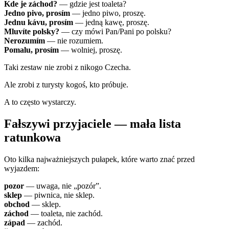
Kde je záchod?
— gdzie jest toaleta?
Jedno pivo, prosím
— jedno piwo, proszę.
Jednu kávu, prosím
— jedną kawę, proszę.
Mluvíte polsky?
— czy mówi Pan/Pani po polsku?
Nerozumím
— nie rozumiem.
Pomalu, prosím
— wolniej, proszę.
Taki zestaw nie zrobi z nikogo Czecha.
Ale zrobi z turysty kogoś, kto próbuje.
A to często wystarczy.
Fałszywi przyjaciele — mała lista
ratunkowa
Oto kilka najważniejszych pułapek, które warto znać przed
wyjazdem:
pozor
— uwaga, nie „pozór”.
sklep
— piwnica, nie sklep.
obchod
— sklep.
záchod
— toaleta, nie zachód.
západ
— zachód.