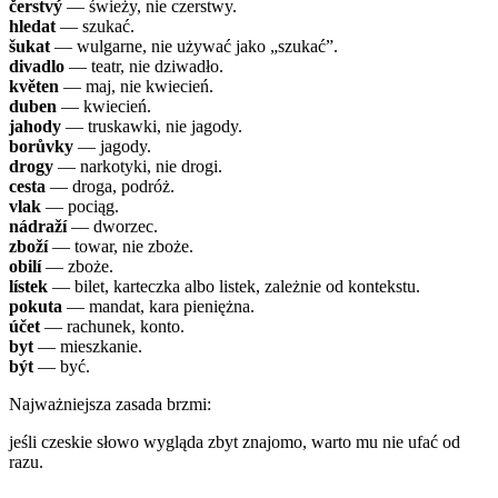
čerstvý
— świeży, nie czerstwy.
hledat
— szukać.
šukat
— wulgarne, nie używać jako „szukać”.
divadlo
— teatr, nie dziwadło.
květen
— maj, nie kwiecień.
duben
— kwiecień.
jahody
— truskawki, nie jagody.
borůvky
— jagody.
drogy
— narkotyki, nie drogi.
cesta
— droga, podróż.
vlak
— pociąg.
nádraží
— dworzec.
zboží
— towar, nie zboże.
obilí
— zboże.
lístek
— bilet, karteczka albo listek, zależnie od kontekstu.
pokuta
— mandat, kara pieniężna.
účet
— rachunek, konto.
byt
— mieszkanie.
být
— być.
Najważniejsza zasada brzmi:
jeśli czeskie słowo wygląda zbyt znajomo, warto mu nie ufać od
razu.