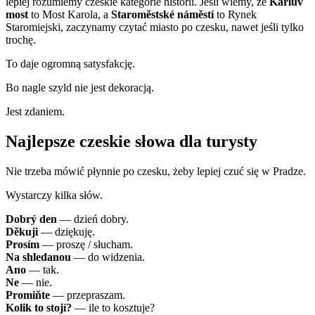
lepiej rozumiemy czeskie kategorie historii. Jeśli wiemy, że
Karlův
most
to Most Karola, a
Staroměstské náměstí
to Rynek
Staromiejski, zaczynamy czytać miasto po czesku, nawet jeśli tylko
trochę.
To daje ogromną satysfakcję.
Bo nagle szyld nie jest dekoracją.
Jest zdaniem.
Najlepsze czeskie słowa dla turysty
Nie trzeba mówić płynnie po czesku, żeby lepiej czuć się w Pradze.
Wystarczy kilka słów.
Dobrý den
— dzień dobry.
Děkuji
— dziękuję.
Prosím
— proszę / słucham.
Na shledanou
— do widzenia.
Ano
— tak.
Ne
— nie.
Promiňte
— przepraszam.
Kolik to stojí?
— ile to kosztuje?