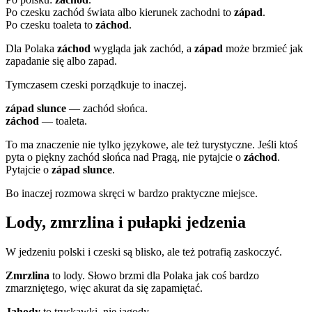
Po czesku zachód świata albo kierunek zachodni to
západ
.
Po czesku toaleta to
záchod
.
Dla Polaka
záchod
wygląda jak zachód, a
západ
może brzmieć jak
zapadanie się albo zapad.
Tymczasem czeski porządkuje to inaczej.
západ slunce
— zachód słońca.
záchod
— toaleta.
To ma znaczenie nie tylko językowe, ale też turystyczne. Jeśli ktoś
pyta o piękny zachód słońca nad Pragą, nie pytajcie o
záchod
.
Pytajcie o
západ slunce
.
Bo inaczej rozmowa skręci w bardzo praktyczne miejsce.
Lody, zmrzlina i pułapki jedzenia
W jedzeniu polski i czeski są blisko, ale też potrafią zaskoczyć.
Zmrzlina
to lody. Słowo brzmi dla Polaka jak coś bardzo
zmarzniętego, więc akurat da się zapamiętać.
Jahody
to truskawki, nie jagody.