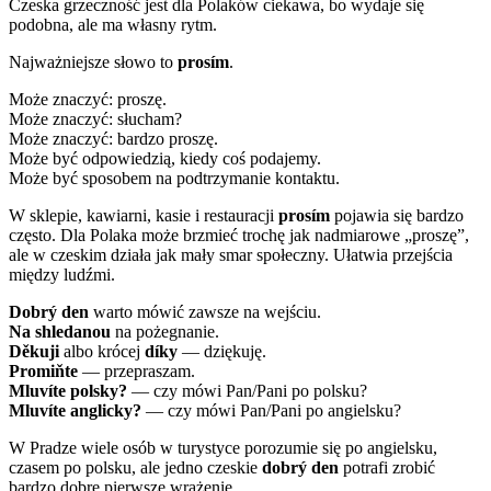
Czeska grzeczność jest dla Polaków ciekawa, bo wydaje się
podobna, ale ma własny rytm.
Najważniejsze słowo to
prosím
.
Może znaczyć: proszę.
Może znaczyć: słucham?
Może znaczyć: bardzo proszę.
Może być odpowiedzią, kiedy coś podajemy.
Może być sposobem na podtrzymanie kontaktu.
W sklepie, kawiarni, kasie i restauracji
prosím
pojawia się bardzo
często. Dla Polaka może brzmieć trochę jak nadmiarowe „proszę”,
ale w czeskim działa jak mały smar społeczny. Ułatwia przejścia
między ludźmi.
Dobrý den
warto mówić zawsze na wejściu.
Na shledanou
na pożegnanie.
Děkuji
albo krócej
díky
— dziękuję.
Promiňte
— przepraszam.
Mluvíte polsky?
— czy mówi Pan/Pani po polsku?
Mluvíte anglicky?
— czy mówi Pan/Pani po angielsku?
W Pradze wiele osób w turystyce porozumie się po angielsku,
czasem po polsku, ale jedno czeskie
dobrý den
potrafi zrobić
bardzo dobre pierwsze wrażenie.