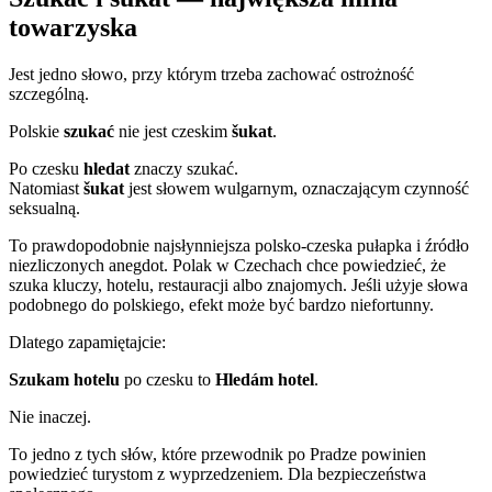
towarzyska
Jest jedno słowo, przy którym trzeba zachować ostrożność
szczególną.
Polskie
szukać
nie jest czeskim
šukat
.
Po czesku
hledat
znaczy szukać.
Natomiast
šukat
jest słowem wulgarnym, oznaczającym czynność
seksualną.
To prawdopodobnie najsłynniejsza polsko-czeska pułapka i źródło
niezliczonych anegdot. Polak w Czechach chce powiedzieć, że
szuka kluczy, hotelu, restauracji albo znajomych. Jeśli użyje słowa
podobnego do polskiego, efekt może być bardzo niefortunny.
Dlatego zapamiętajcie:
Szukam hotelu
po czesku to
Hledám hotel
.
Nie inaczej.
To jedno z tych słów, które przewodnik po Pradze powinien
powiedzieć turystom z wyprzedzeniem. Dla bezpieczeństwa