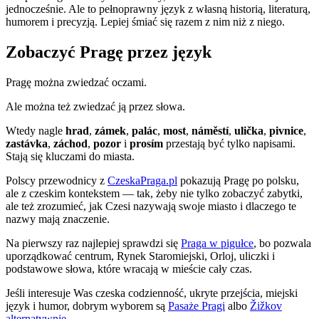
jednocześnie. Ale to pełnoprawny język z własną historią, literaturą,
humorem i precyzją. Lepiej śmiać się razem z nim niż z niego.
Zobaczyć Pragę przez język
Pragę można zwiedzać oczami.
Ale można też zwiedzać ją przez słowa.
Wtedy nagle
hrad
,
zámek
,
palác
,
most
,
náměstí
,
ulička
,
pivnice
,
zastávka
,
záchod
,
pozor
i
prosím
przestają być tylko napisami.
Stają się kluczami do miasta.
Polscy przewodnicy z
CzeskaPraga.pl
pokazują Pragę po polsku,
ale z czeskim kontekstem — tak, żeby nie tylko zobaczyć zabytki,
ale też zrozumieć, jak Czesi nazywają swoje miasto i dlaczego te
nazwy mają znaczenie.
Na pierwszy raz najlepiej sprawdzi się
Praga w pigułce
, bo pozwala
uporządkować centrum, Rynek Staromiejski, Orloj, uliczki i
podstawowe słowa, które wracają w mieście cały czas.
Jeśli interesuje Was czeska codzienność, ukryte przejścia, miejski
język i humor, dobrym wyborem są
Pasaże Pragi
albo
Žižkov
alternatywnie
.