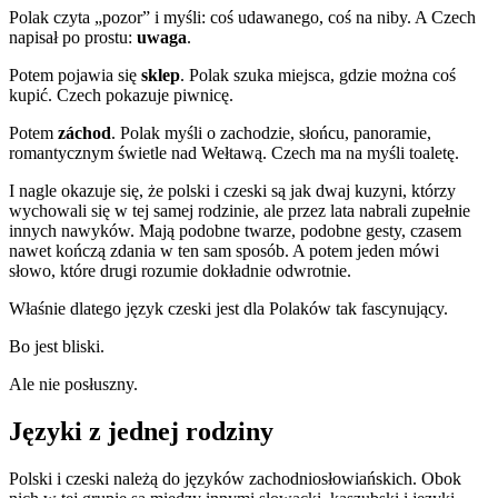
Polak czyta „pozor” i myśli: coś udawanego, coś na niby. A Czech
napisał po prostu:
uwaga
.
Potem pojawia się
sklep
. Polak szuka miejsca, gdzie można coś
kupić. Czech pokazuje piwnicę.
Potem
záchod
. Polak myśli o zachodzie, słońcu, panoramie,
romantycznym świetle nad Wełtawą. Czech ma na myśli toaletę.
I nagle okazuje się, że polski i czeski są jak dwaj kuzyni, którzy
wychowali się w tej samej rodzinie, ale przez lata nabrali zupełnie
innych nawyków. Mają podobne twarze, podobne gesty, czasem
nawet kończą zdania w ten sam sposób. A potem jeden mówi
słowo, które drugi rozumie dokładnie odwrotnie.
Właśnie dlatego język czeski jest dla Polaków tak fascynujący.
Bo jest bliski.
Ale nie posłuszny.
Języki z jednej rodziny
Polski i czeski należą do języków zachodniosłowiańskich. Obok