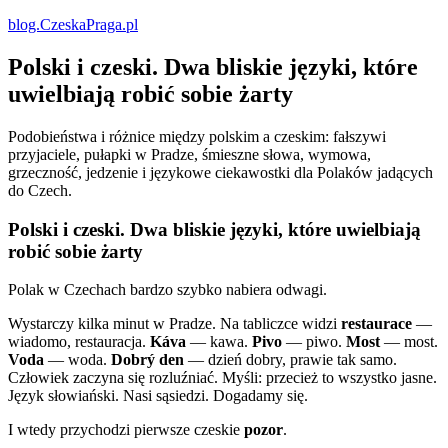
blog.CzeskaPraga.pl
Polski i czeski. Dwa bliskie języki, które
uwielbiają robić sobie żarty
Podobieństwa i różnice między polskim a czeskim: fałszywi
przyjaciele, pułapki w Pradze, śmieszne słowa, wymowa,
grzeczność, jedzenie i językowe ciekawostki dla Polaków jadących
do Czech.
Polski i czeski. Dwa bliskie języki, które uwielbiają
robić sobie żarty
Polak w Czechach bardzo szybko nabiera odwagi.
Wystarczy kilka minut w Pradze. Na tabliczce widzi
restaurace
—
wiadomo, restauracja.
Káva
— kawa.
Pivo
— piwo.
Most
— most.
Voda
— woda.
Dobrý den
— dzień dobry, prawie tak samo.
Człowiek zaczyna się rozluźniać. Myśli: przecież to wszystko jasne.
Język słowiański. Nasi sąsiedzi. Dogadamy się.
I wtedy przychodzi pierwsze czeskie
pozor
.