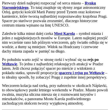
Pierwszy dzień najlepiej rozpocząć od serca miasta –
Rynku
Staromiejskiego
. To tutaj znajduje się słynny zegar astronomiczny
Orloj, gotycki kościół Marii Panny przed Tynem oraz kolorowe
kamienice, które tworzą najbardziej rozpoznawalny krajobraz Pragi.
Spacer po starówce pozwala zrozumieć, dlaczego historyczne
centrum miasta wpisano na listę UNESCO.
Zaledwie kilka minut dalej czeka
Most Karola
– symbol miasta i
jeden z najpiękniejszych mostów w Europie. Latem najlepiej przejść
nim wcześnie rano lub późnym wieczorem, gdy światło odbija się w
wodzie, a tłumy są mniejsze. Widok na Hradczany i czerwone
dachy miasta zapada w pamięć na długo.
Po południu warto zejść w stronę rzeki i wybrać się na
rejs po
Wełtawie
. To jedna z najbardziej relaksujących atrakcji w Pradze
latem. Jeśli chcesz połączyć spacer po mieście z widokiem z
pokładu statku, sprawdź propozycję
spaceru i rejsu po Wełtawie
–
to idealny sposób, by zobaczyć Pragę z zupełnie innej perspektywy.
Wieczorem kolacja nad rzeką, przy nabrzeżu w okolicach Náplavki,
to obowiązkowy punkt letniego weekendu w Pradze. Miasto powoli
zwalnia, muzyka uliczna miesza się z rozmowami turystów i
mieszkańców, a panorama Mostu Karola podświetlonego
zachodzącym słońcem tworzy wyjątkową atmosferę.