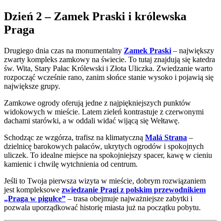
Dzień 2 – Zamek Praski i królewska
Praga
Drugiego dnia czas na monumentalny
Zamek Praski
– największy
zwarty kompleks zamkowy na świecie. To tutaj znajdują się katedra
św. Wita, Stary Pałac Królewski i Złota Uliczka. Zwiedzanie warto
rozpocząć wcześnie rano, zanim słońce stanie wysoko i pojawią się
największe grupy.
Zamkowe ogrody oferują jedne z najpiękniejszych punktów
widokowych w mieście. Latem zieleń kontrastuje z czerwonymi
dachami starówki, a w oddali widać wijącą się Wełtawę.
Schodząc ze wzgórza, trafisz na klimatyczną
Malá Strana
–
dzielnicę barokowych pałaców, ukrytych ogrodów i spokojnych
uliczek. To idealne miejsce na spokojniejszy spacer, kawę w cieniu
kamienic i chwilę wytchnienia od centrum.
Jeśli to Twoja pierwsza wizyta w mieście, dobrym rozwiązaniem
jest kompleksowe
zwiedzanie Pragi z polskim przewodnikiem
„Praga w pigułce”
– trasa obejmuje najważniejsze zabytki i
pozwala uporządkować historię miasta już na początku pobytu.