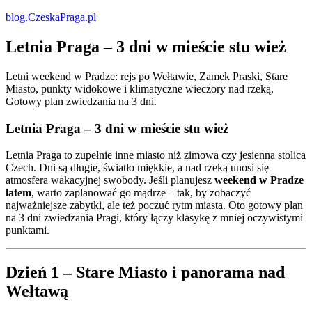
blog.CzeskaPraga.pl
Letnia Praga – 3 dni w mieście stu wież
Letni weekend w Pradze: rejs po Wełtawie, Zamek Praski, Stare
Miasto, punkty widokowe i klimatyczne wieczory nad rzeką.
Gotowy plan zwiedzania na 3 dni.
Letnia Praga – 3 dni w mieście stu wież
Letnia Praga to zupełnie inne miasto niż zimowa czy jesienna stolica
Czech. Dni są długie, światło miękkie, a nad rzeką unosi się
atmosfera wakacyjnej swobody. Jeśli planujesz
weekend w Pradze
latem
, warto zaplanować go mądrze – tak, by zobaczyć
najważniejsze zabytki, ale też poczuć rytm miasta. Oto gotowy plan
na 3 dni zwiedzania Pragi, który łączy klasykę z mniej oczywistymi
punktami.
Dzień 1 – Stare Miasto i panorama nad
Wełtawą