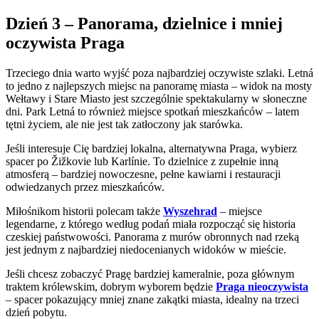
Dzień 3 – Panorama, dzielnice i mniej
oczywista Praga
Trzeciego dnia warto wyjść poza najbardziej oczywiste szlaki. Letná
to jedno z najlepszych miejsc na panoramę miasta – widok na mosty
Wełtawy i Stare Miasto jest szczególnie spektakularny w słoneczne
dni. Park Letná to również miejsce spotkań mieszkańców – latem
tętni życiem, ale nie jest tak zatłoczony jak starówka.
Jeśli interesuje Cię bardziej lokalna, alternatywna Praga, wybierz
spacer po Žižkovie lub Karlínie. To dzielnice z zupełnie inną
atmosferą – bardziej nowoczesne, pełne kawiarni i restauracji
odwiedzanych przez mieszkańców.
Miłośnikom historii polecam także
Wyszehrad
– miejsce
legendarne, z którego według podań miała rozpocząć się historia
czeskiej państwowości. Panorama z murów obronnych nad rzeką
jest jednym z najbardziej niedocenianych widoków w mieście.
Jeśli chcesz zobaczyć Pragę bardziej kameralnie, poza głównym
traktem królewskim, dobrym wyborem będzie
Praga nieoczywista
– spacer pokazujący mniej znane zakątki miasta, idealny na trzeci
dzień pobytu.