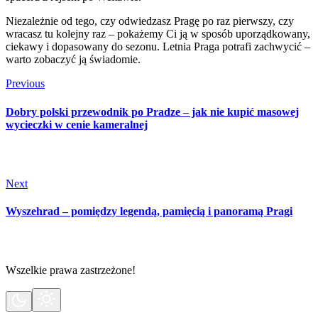
Niezależnie od tego, czy odwiedzasz Pragę po raz pierwszy, czy
wracasz tu kolejny raz – pokażemy Ci ją w sposób uporządkowany,
ciekawy i dopasowany do sezonu. Letnia Praga potrafi zachwycić –
warto zobaczyć ją świadomie.
Previous
Dobry polski przewodnik po Pradze – jak nie kupić masowej
wycieczki w cenie kameralnej
Next
Wyszehrad – pomiędzy legendą, pamięcią i panoramą Pragi
Wszelkie prawa zastrzeżone!