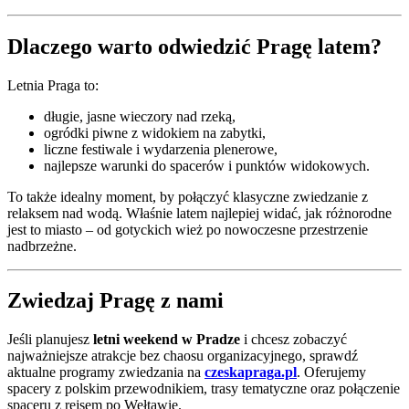
Dlaczego warto odwiedzić Pragę latem?
Letnia Praga to:
długie, jasne wieczory nad rzeką,
ogródki piwne z widokiem na zabytki,
liczne festiwale i wydarzenia plenerowe,
najlepsze warunki do spacerów i punktów widokowych.
To także idealny moment, by połączyć klasyczne zwiedzanie z
relaksem nad wodą. Właśnie latem najlepiej widać, jak różnorodne
jest to miasto – od gotyckich wież po nowoczesne przestrzenie
nadbrzeżne.
Zwiedzaj Pragę z nami
Jeśli planujesz
letni weekend w Pradze
i chcesz zobaczyć
najważniejsze atrakcje bez chaosu organizacyjnego, sprawdź
aktualne programy zwiedzania na
czeskapraga.pl
. Oferujemy
spacery z polskim przewodnikiem, trasy tematyczne oraz połączenie
spaceru z rejsem po Wełtawie.